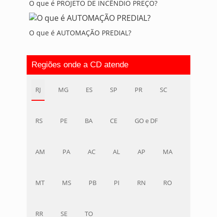
O que é PROJETO DE INCÊNDIO PREÇO?
O que é AUTOMAÇÃO PREDIAL?
Regiões onde a CD atende
RJ
MG
ES
SP
PR
SC
RS
PE
BA
CE
GO e DF
AM
PA
AC
AL
AP
MA
MT
MS
PB
PI
RN
RO
RR
SE
TO