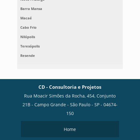
Barra Mansa
Macaé
Cabo Frio
Nilópolis
Teresópolis
Resende
CD - Consultoria e Projetos
Rua Moacir Simões da Rocha, 454, Conjunto
21B - Campo Grande - São Paulo - SP - 04674-
150
Home