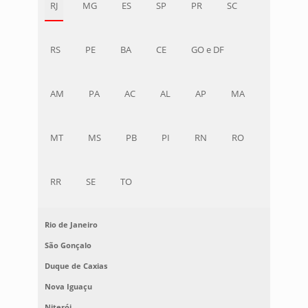
RJ
MG
ES
SP
PR
SC
RS
PE
BA
CE
GO e DF
AM
PA
AC
AL
AP
MA
MT
MS
PB
PI
RN
RO
RR
SE
TO
Rio de Janeiro
São Gonçalo
Duque de Caxias
Nova Iguaçu
Niterói