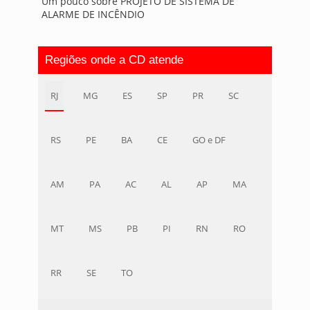
Um pouco sobre PROJETO DE SISTEMA DE
ALARME DE INCÊNDIO
Regiões onde a CD atende
RJ
MG
ES
SP
PR
SC
RS
PE
BA
CE
GO e DF
AM
PA
AC
AL
AP
MA
MT
MS
PB
PI
RN
RO
RR
SE
TO