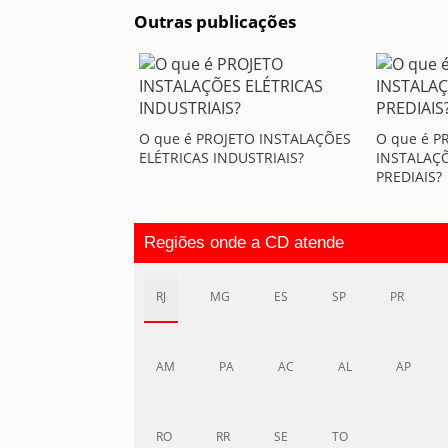
Outras publicações
O que é PROJETO INSTALAÇÕES
O que é P
ELÉTRICAS INDUSTRIAIS?
INSTALAÇ
PREDIAIS?
Regiões onde a CD atende
RJ
MG
ES
SP
PR
AM
PA
AC
AL
AP
RO
RR
SE
TO