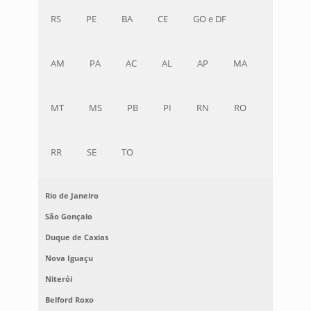
RS
PE
BA
CE
GO e DF
AM
PA
AC
AL
AP
MA
MT
MS
PB
PI
RN
RO
RR
SE
TO
Rio de Janeiro
São Gonçalo
Duque de Caxias
Nova Iguaçu
Niterói
Belford Roxo