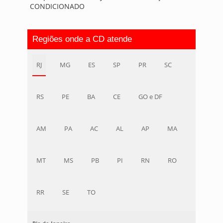
CONDICIONADO
Regiões onde a CD atende
RJ
MG
ES
SP
PR
SC
RS
PE
BA
CE
GO e DF
AM
PA
AC
AL
AP
MA
MT
MS
PB
PI
RN
RO
RR
SE
TO