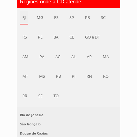
Regiões onde a CD atende
RJ
MG
ES
SP
PR
SC
RS
PE
BA
CE
GO e DF
AM
PA
AC
AL
AP
MA
MT
MS
PB
PI
RN
RO
RR
SE
TO
Rio de Janeiro
São Gonçalo
Duque de Caxias