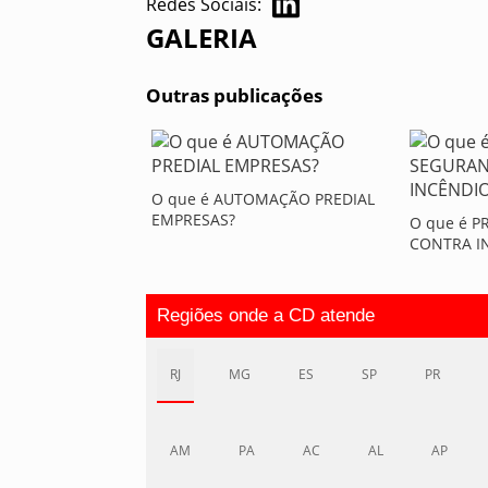
Redes Sociais:
GALERIA
Outras publicações
O que é AUTOMAÇÃO PREDIAL
EMPRESAS?
O que é 
CONTRA I
Regiões onde a CD atende
RJ
MG
ES
SP
PR
AM
PA
AC
AL
AP