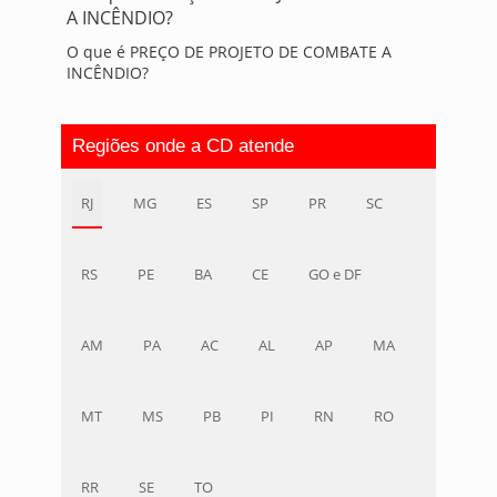
O que é PREÇO DE PROJETO DE COMBATE A
INCÊNDIO?
Regiões onde a CD atende
RJ
MG
ES
SP
PR
SC
RS
PE
BA
CE
GO e DF
AM
PA
AC
AL
AP
MA
MT
MS
PB
PI
RN
RO
RR
SE
TO