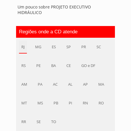
Um pouco sobre PROJETO EXECUTIVO
HIDRÁULICO
Regiões onde a CD atende
RJ
MG
ES
SP
PR
SC
RS
PE
BA
CE
GO e DF
AM
PA
AC
AL
AP
MA
MT
MS
PB
PI
RN
RO
RR
SE
TO